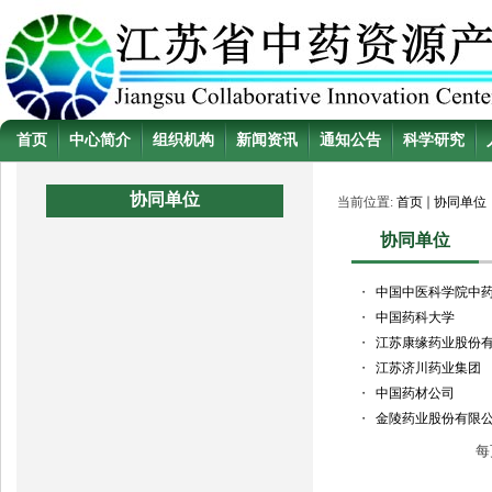
首页
中心简介
组织机构
新闻资讯
通知公告
科学研究
协同单位
当前位置:
首页
协同单位
协同单位
・
中国中医科学院中
・
中国药科大学
・
江苏康缘药业股份
・
江苏济川药业集团
・
中国药材公司
・
金陵药业股份有限
每